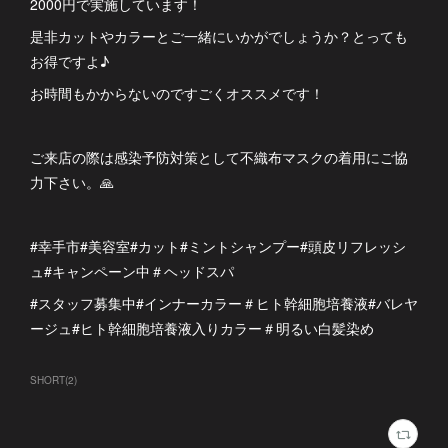
2000円で実施しています！
是非カットやカラーとご一緒にいかがでしょうか？とっても
お得ですよ♪
お時間もかからないのですごくオススメです！
ご来店の際は感染予防対策として不織布マスクの着用にご協
力下さい。🙏
#幸手市#美容室#カット#ミントシャンプー#頭皮リフレッシ
ュ#キャンペーン中＃ヘッドスパ
#スタッフ募集中#インナーカラー＃ヒト幹細胞培養液#バレヤ
ージュ#ヒト幹細胞培養液入りカラー＃明るい白髪染め
SHORT
(
2
)