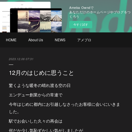
Ameba Owndで
あなただけのホームページやブログをつ
くろう
今すぐ試す
HOME
About Us
NEWS
アメブロ
2023.12.06 07:31
12月のはじめに思うこと
驚くような暖冬の晴れ渡る空の日
エンデュー創業からの常連で
今年はじめに都内にお引越しなさったお客様に会いにいきま
した。
駅でお会いした久々の再会は
何だか少し気恥ずかしい気がしましたが