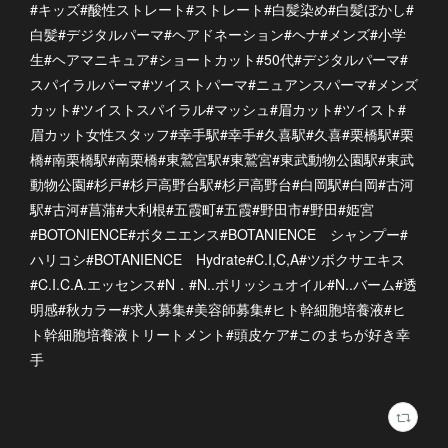
#キッズ#酸性ストレート#ストレート#白髪染め#白髪ぼかし#
白髪#デジタルパーマ#ヘアドネーション#ヘナ#メンズ#小学
生#ヘアマニキュア#ショートカット#50代#デジタルパーマ#
スパイラルパーマ#ツイストパーマ#ニュアンスパーマ#メンズ
カット#ツイストスパイラル#マッシュ#眉カット#ツイスト#
眉カット女性スタッフ#幸手駅#幸手#久喜駅#久喜#栗橋駅#栗
橋#南栗橋駅#南栗橋#東鷲宮駅#東鷲宮#東武動物公園駅#東武
動物公園#杉戸#杉戸高野台駅#杉戸高野台#白岡駅#白岡#古河
駅#古河#菖蒲#大利根#五霞町#五霞#野田市#野田#姫宮
#BOTONIENCE#ボタニエンス#BOTANIENCE シャンプー#
ハリコシ#BOTANIENCE Hydrate#C.I,C,A#ツボクサエキス
#C.I.C.A.エッセンス#N．#N..ポリッシュオイル#N..バーム#透
明感#秋カラー#求人募集#美容師募集#ヒト幹細胞培養液#ヒ
ト幹細胞培養液トリートメント#頭皮ケア#このまちが好き幸
手