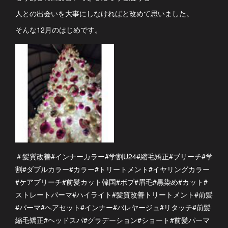
人との出会いを大事にしなければと改めて思いました。
そんな12月のはじめです。
＃髪質改善#インナーカラー#学割U24#縮毛矯正#ブリーチ#学
割#ダブルカラー#カラー#トリートメント#イヤリングカラー
#ケアブリーチ#前髪カット韓国#ボブ#眉毛#黒染め#カット#
ストレートパーマ#ハイライト#髪質改善トリートメント#前髪
#パーマ#ヘアセット#インナー#バレヤージュ#リタッチ#前髪
縮毛矯正#ヘッドスパ#グラデーション#ショート#前髪パーマ