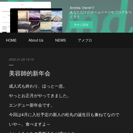
Ameba Owndで
あなただけのホームページやブログをつ
くろう
今すぐ試す
HOME
About Us
NEWS
アメブロ
2020.01.29 12:15
美容師的新年会
成人式も終わり、ほっと一息。
やっとお正月がやってきました。
エンデュー新年会です。
今回は4月に入社予定の新人の松丸の誕生日も兼ねてなので
いや～。食べますよ～