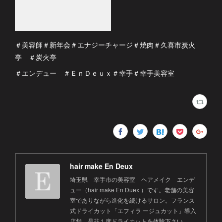
＃美容師＃新年会＃エナジーチャージ＃焼肉＃久喜市炭火
亭 ＃炭火亭
＃エンデュー ＃ＥｎＤｅｕｘ＃幸手＃幸手美容室
hair make En Deux
埼玉県 幸手市の美容室 ヘアメイク エンデ
ュー（hair make En Duex ）です。老舗の美容
室でありながら進化を続けるサロン。フランス
式ドライカット「エフィラ ージュカット」導入
店舗。是非１度ドライカットを体験下さい。