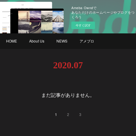
Ameba Owndで
あなただけのホームページやブログをつ
くろう
今すぐ試す
HOME
About Us
NEWS
アメブロ
2020
.
07
まだ記事がありません。
1
2
3