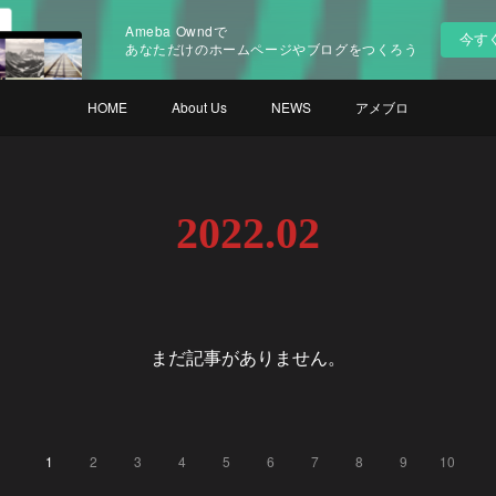
Ameba Owndで
今す
あなただけのホームページやブログをつくろう
HOME
About Us
NEWS
アメブロ
2022
.
02
まだ記事がありません。
1
2
3
4
5
6
7
8
9
10