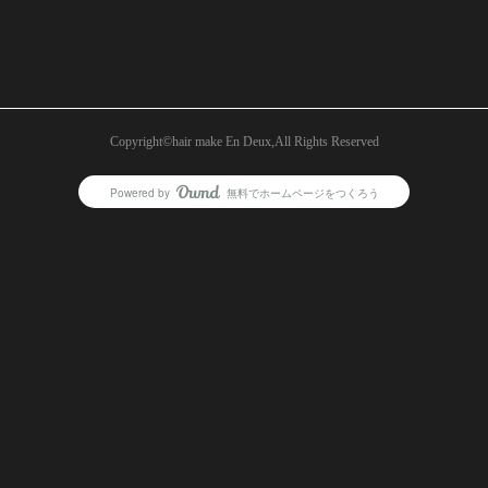
Copyright©︎hair make En Deux,All Rights Reserved
Powered by
無料でホームページをつくろう
AmebaOwnd