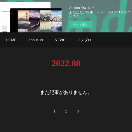
Ameba Owndで
あなただけのホームページやブログをつ
くろう
今すぐ試す
HOME
About Us
NEWS
アメブロ
2022
.
08
まだ記事がありません。
1
2
3