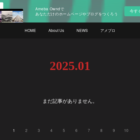
Ameba Owndで
今す
あなただけのホームページやブログをつくろう
HOME
About Us
NEWS
アメブロ
2025
.
01
まだ記事がありません。
1
2
3
4
5
6
7
8
9
10