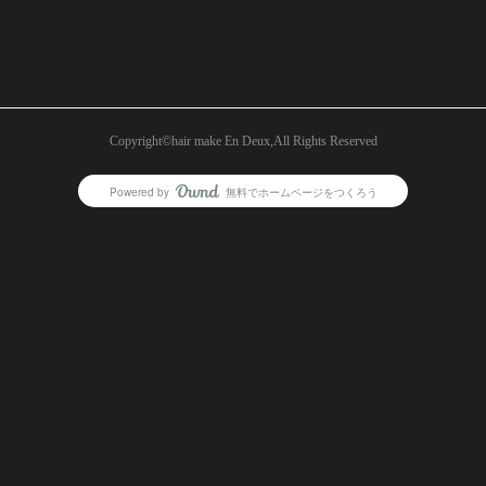
Copyright©︎hair make En Deux,All Rights Reserved
Powered by
無料でホームページをつくろう
AmebaOwnd