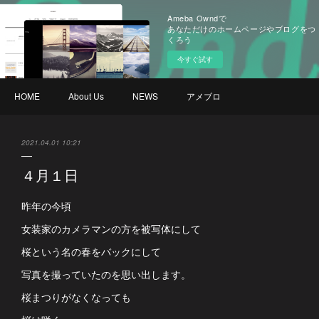
Ameba Owndで
あなただけのホームページやブログをつ
くろう
今すぐ試す
HOME
About Us
NEWS
アメブロ
2021.04.01 10:21
４月１日
昨年の今頃
女装家のカメラマンの方を被写体にして
桜という名の春をバックにして
写真を撮っていたのを思い出します。
桜まつりがなくなっても