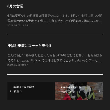
6月の営業
6月は変更なしの月曜日火曜日定休になります。6月の中旬頃に新しい髪
質改善がはいる予定です明るく白髪を活かした白髪染めを興味あるか…
2024.06.02 11:28
汗ばむ季節にスーッと爽快!!
こんにちは^ ^春がきたと思ったらもうGW!汗ばむほど暑い日もちらほら
でてきましたね。EnDuexでは汗ばむ季節にピッタリのシャンプーセ…
2024.05.06 01:57
2021.04.02 05:10
2021.03.24 04:49
初夏？
袴の着付け