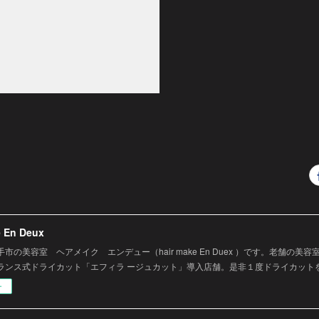
e En Deux
市の美容室 ヘアメイク エンデュー（hair make En Duex ）です。老舗の
ランス式ドライカット「エフィラ ージュカット」導入店舗。是非１度ドライカット
ー