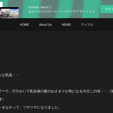
Ameba Owndで
今す
あなただけのホームページやブログをつくろう
HOME
About Us
NEWS
アメブロ
うな気温・・
プーで、汗💦かいて私自身の髪のおさまりが気になる今日この頃・・（
様✨
ントをなさって、ツヤツヤになりました。