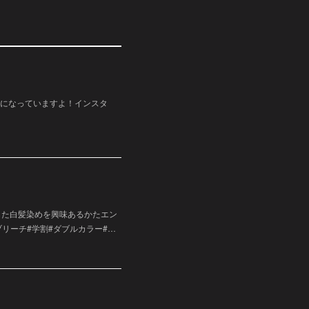
ージになっていますよ！インスタ
した白髪染めを興味あるかたエン
リーチ#学割#ダブルカラー#…