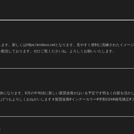
す。新しくはhttps://endeux.netとなります。見やすく便利に洗練されたイメ
情報を配信しております。ぜひご覧くださいね。よろしくお願いいたします。
定休になります。6月の中旬頃に新しい髪質改善がはいる予定です明るく白髪を活か
げつもよろしくおねがいします＃髪質改善#インナーカラー#学割U24#縮毛矯正#ブ
!