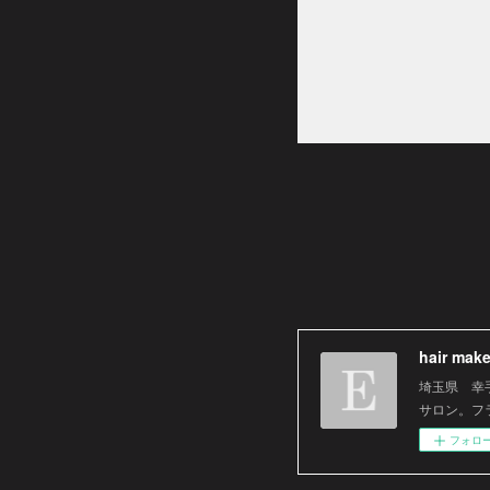
hair mak
埼玉県 幸手
サロン。フ
フォロ