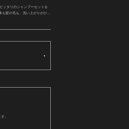
にピッタリのシャンプーセットを
体も髪の毛も、洗い上がりがひ…
ます。